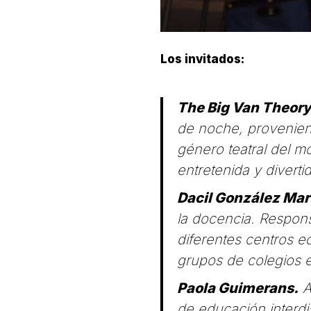
Los invitados:
The Big Van Theory
de noche, provenient
género teatral del m
entretenida y divert
Dacil González Mar
la docencia. Respon
diferentes centros e
grupos de colegios en
Paola Guimerans.
A
de educación interdi