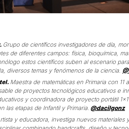
.
Grupo de científicos investigadores de día, mono
es de diferentes campos: física, bioquímica, mat
onólogo estos científicos suben al escenario para
ida, diversos temas y fenómenos de la ciencia.
@
tel.
Maestra de matemáticas en Primaria con 11 
sable de proyectos tecnológicos educativos e i
ducativos y coordinadora de proyecto portátil 1×
 las etapas de Infantil y Primaria.
@dacilgonz
rtista y educadora, investiga nuevos materiales
sciplinar combinando handcrafts, diseño y tecno