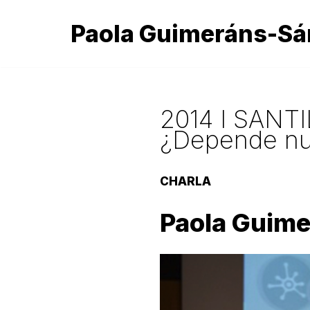
Paola Guimeráns-S
Skip
to
content
2014 I SANTI
¿Depende nue
CHARLA
Paola Guime