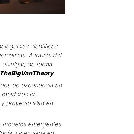
loguistas científicos
emáticas. A través del
 divulgar, de forma
TheBigVanTheory
años de experiencia en
nnovadores en
1 y proyecto iPad en
 y modelos emergentes
logía. Licenciada en