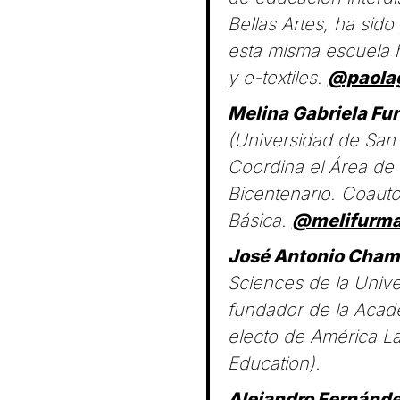
Bellas Artes, ha sid
esta misma escuela ha
y e-textiles.
@paola
Melina Gabriela Fu
(Universidad de San 
Coordina el Área de
Bicentenario. Coauto
Básica.
@melifurm
José Antonio Cham
Sciences de la Univer
fundador de la Acad
electo de América Lat
Education).
Alejandro Fernánd