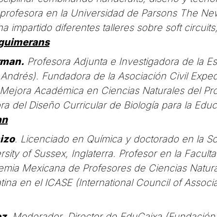
o profesora en la Universidad de Parsons The Ne
 impartido diferentes talleres sobre soft circui
guimerans
rman.
Profesora Adjunta e Investigadora de la E
Andrés). Fundadora de la Asociación Civil Exped
 Mejora Académica en Ciencias Naturales del Pr
ra del Diseño Curricular de Biología para la Edu
an
izo
. Licenciado en Química y doctorado en la S
sity of Sussex, Inglaterra. Profesor en la Facult
emia Mexicana de Profesores de Ciencias Natura
ina en el ICASE (International Council of Associ
ez.
Moderador. Director de EduCaixa (Fundación 