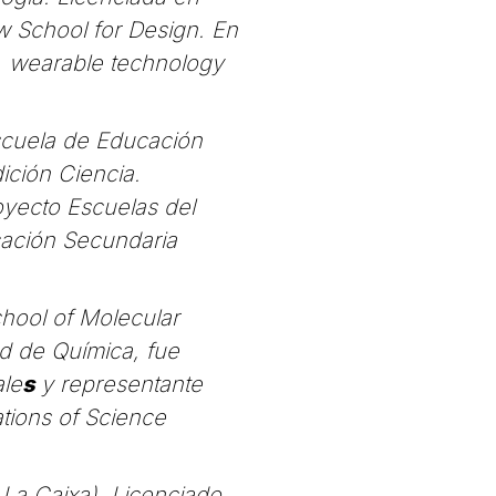
w School for Design. En
ts, wearable technology
scuela de Educación
ición Ciencia.
oyecto Escuelas del
cación Secundaria
chool of Molecular
ad de Química, fue
le
s
y representante
ations of Science
La Caixa). Licenciado